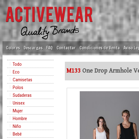
Colores
Descargas
FAQ
Contactar
Condiciones de Venta
Aviso Le
Todo
M133
One Drop Armhole V
Eco
Camisetas
Polos
Sudaderas
Unisex
Mujer
Hombre
Niño
Bebé