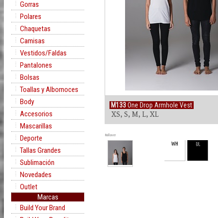
Gorras
Polares
Chaquetas
Camisas
Vestidos/Faldas
Pantalones
Bolsas
Toallas y Albornoces
Body
M133
One Drop Armhole Vest
Accesorios
XS, S, M, L, XL
Mascarillas
Rollover
Deporte
WH
BL
Tallas Grandes
Sublimación
Novedades
Outlet
Marcas
Build Your Brand