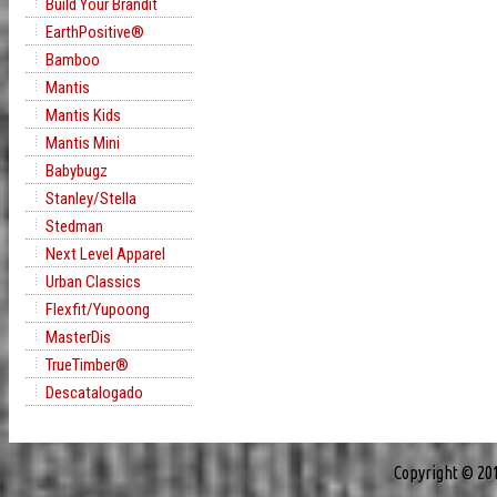
Build Your Brandit
EarthPositive®
Bamboo
Mantis
Mantis Kids
Mantis Mini
Babybugz
Stanley/Stella
Stedman
Next Level Apparel
Urban Classics
Flexfit/Yupoong
MasterDis
TrueTimber®
Descatalogado
Copyright © 20