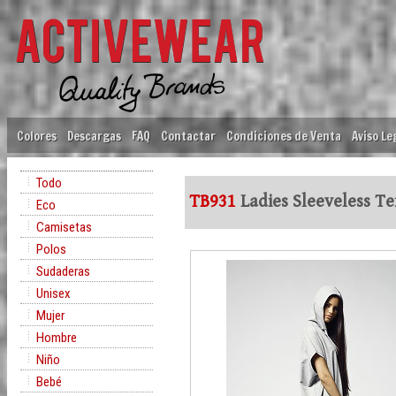
Colores
Descargas
FAQ
Contactar
Condiciones de Venta
Aviso Le
Todo
TB931
Ladies Sleeveless T
Eco
Camisetas
Polos
Sudaderas
Unisex
Mujer
Hombre
Niño
Bebé