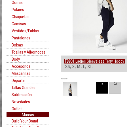
Gorras
Polares
Chaquetas
Camisas
Vestidos/Faldas
Pantalones
Bolsas
Toallas y Albornoces
Body
TB931
Ladies Sleeveless Terry Hoody
Accesorios
XS, S, M, L, XL
Mascarillas
Rollover
Deporte
BL
GA
Tallas Grandes
Sublimación
Novedades
Outlet
Marcas
Build Your Brand