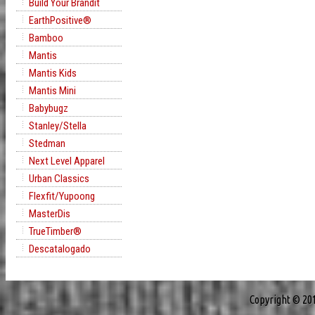
Build Your Brandit
EarthPositive®
Bamboo
Mantis
Mantis Kids
Mantis Mini
Babybugz
Stanley/Stella
Stedman
Next Level Apparel
Urban Classics
Flexfit/Yupoong
MasterDis
TrueTimber®
Descatalogado
Copyright © 20