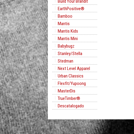
Build Your Brandit
EarthPositive®
Bamboo
Mantis
Mantis Kids
Mantis Mini
Babybugz
Stanley/Stella
Stedman
Next Level Apparel
Urban Classics
Flexfit/Yupoong
MasterDis
TrueTimber®
Descatalogado