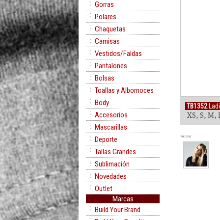
Gorras
Polares
Chaquetas
Camisas
Vestidos/Faldas
Pantalones
Bolsas
Toallas y Albornoces
Body
TB1352
Ladi
Accesorios
XS, S, M, 
Mascarillas
Rollover
Deporte
Tallas Grandes
Sublimación
Novedades
Outlet
Marcas
Build Your Brand