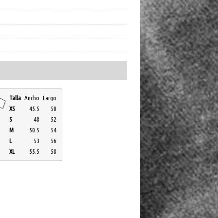
Talla
Ancho
Largo
XS
45.5
50
S
48
52
M
50.5
54
L
53
56
XL
55.5
58