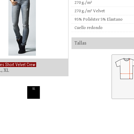
270 g./m²
270 g./m² Velvet
95% Poliéster 5% Elastano
Cuello redondo
Tallas
es Short Velvet Crew
L, XL
BL