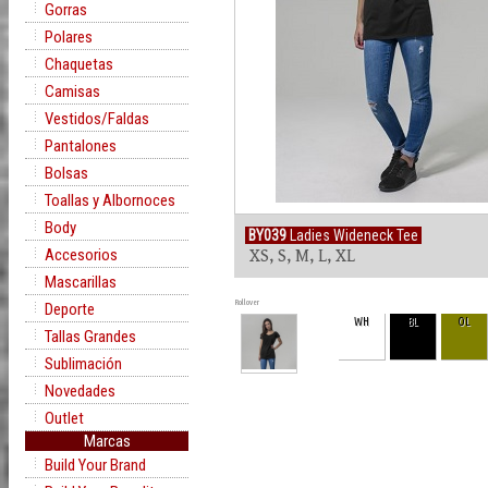
Gorras
Polares
Chaquetas
Camisas
Vestidos/Faldas
Pantalones
Bolsas
Toallas y Albornoces
Body
BY039
Ladies Wideneck Tee
Accesorios
XS, S, M, L, XL
Mascarillas
Rollover
Deporte
WH
BL
OL
Tallas Grandes
Sublimación
Novedades
Outlet
Marcas
Build Your Brand