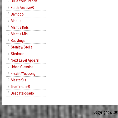
Build Your Brandit
EarthPositive®
Bamboo
Mantis
Mantis Kids
Mantis Mini
Babybugz
Stanley/Stella
Stedman
Next Level Apparel
Urban Classics
Flexfit/Yupoong
MasterDis
TrueTimber®
Descatalogado
Copyright © 20