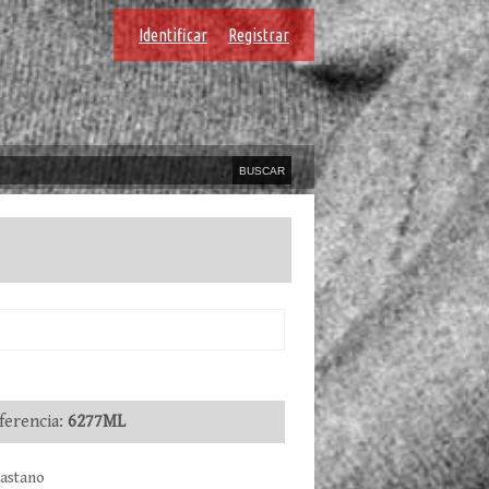
Identificar
Registrar
erencia:
6277ML
lastano