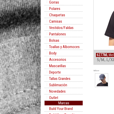
Gorras
Polares
Chaquetas
Camisas
Vestidos/Faldas
Pantalones
Bolsas
Toallas y Albornoces
Body
6277ML
Mela
Accesorios
S/M, L/X
Mascarillas
Rollover
Deporte
Tallas Grandes
Sublimación
Novedades
Outlet
Marcas
Build Your Brand