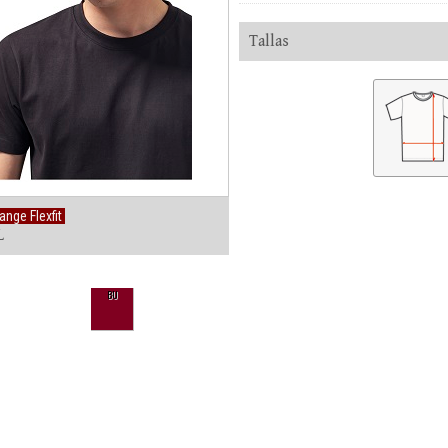
Tallas
nge Flexfit
L
BU