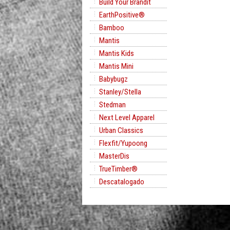
Build Your Brandit
EarthPositive®
Bamboo
Mantis
Mantis Kids
Mantis Mini
Babybugz
Stanley/Stella
Stedman
Next Level Apparel
Urban Classics
Flexfit/Yupoong
MasterDis
TrueTimber®
Descatalogado