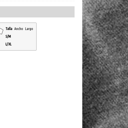
Talla
Ancho
Largo
S/M
L/XL