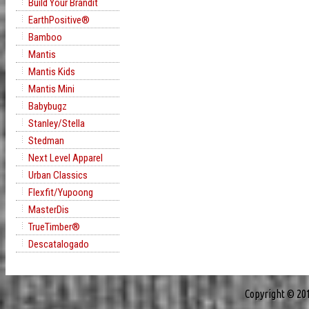
Build Your Brandit
EarthPositive®
Bamboo
Mantis
Mantis Kids
Mantis Mini
Babybugz
Stanley/Stella
Stedman
Next Level Apparel
Urban Classics
Flexfit/Yupoong
MasterDis
TrueTimber®
Descatalogado
Copyright © 20