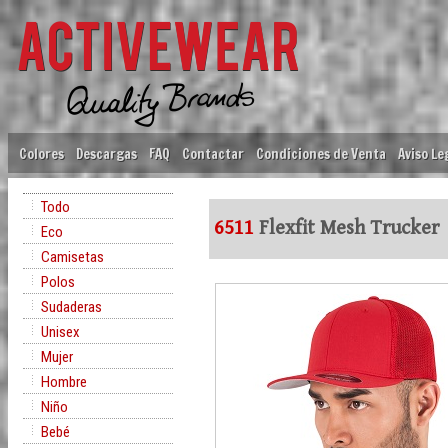
Colores
Descargas
FAQ
Contactar
Condiciones de Venta
Aviso Le
Todo
6511
Flexfit Mesh Trucker
Eco
Camisetas
Polos
Sudaderas
Unisex
Mujer
Hombre
Niño
Bebé