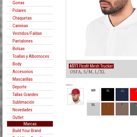
Gorras
Polares
Chaquetas
Camisas
Vestidos/Faldas
Pantalones
Bolsas
Toallas y Albornoces
Body
6511
Flexfit Mesh Trucker
Accesorios
OSFA, S/M, L/XL
Mascarillas
Rollover
Deporte
WH
BL
NA
R
Tallas Grandes
Sublimación
SIL
C
B
D
Novedades
Outlet
Marcas
Build Your Brand