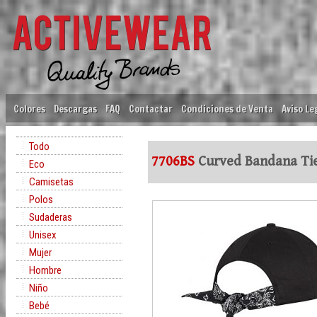
Colores
Descargas
FAQ
Contactar
Condiciones de Venta
Aviso Le
Todo
7706BS
Curved Bandana Ti
Eco
Camisetas
Polos
Sudaderas
Unisex
Mujer
Hombre
Niño
Bebé