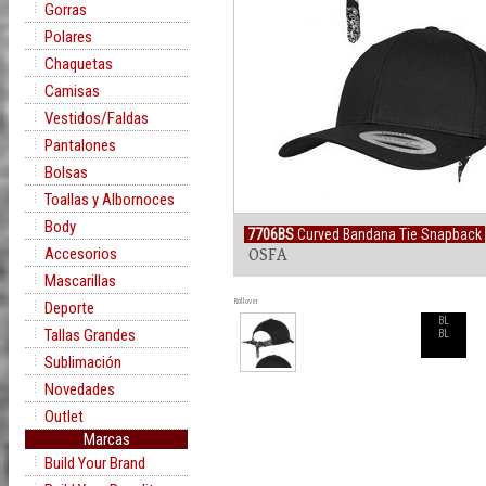
Gorras
Polares
Chaquetas
Camisas
Vestidos/Faldas
Pantalones
Bolsas
Toallas y Albornoces
Body
7706BS
Curved Bandana Tie Snapback
Accesorios
OSFA
Mascarillas
Rollover
Deporte
BL
Tallas Grandes
BL
Sublimación
Novedades
Outlet
Marcas
Build Your Brand