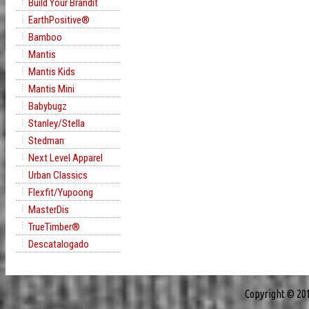
Build Your Brandit
EarthPositive®
Bamboo
Mantis
Mantis Kids
Mantis Mini
Babybugz
Stanley/Stella
Stedman
Next Level Apparel
Urban Classics
Flexfit/Yupoong
MasterDis
TrueTimber®
Descatalogado
Copyright © 20