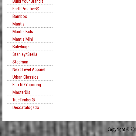
Build Your Brandit
EarthPositive®
Bamboo
Mantis
Mantis Kids
Mantis Mini
Babybugz
Stanley/Stella
Stedman
Next Level Apparel
Urban Classics
Flexfit/Yupoong
MasterDis
TrueTimber®
Descatalogado
Copyright © 20