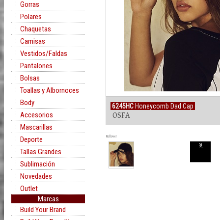
Gorras
Polares
Chaquetas
Camisas
Vestidos/Faldas
Pantalones
Bolsas
Toallas y Albornoces
Body
6245HC
Honeycomb Dad Cap
Accesorios
OSFA
Mascarillas
Rollover
Deporte
BL
Tallas Grandes
Sublimación
Novedades
Outlet
Marcas
Build Your Brand