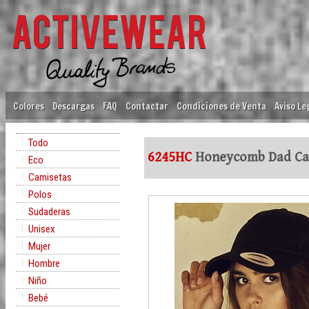
Colores
Descargas
FAQ
Contactar
Condiciones de Venta
Aviso Le
Todo
6245HC
Honeycomb Dad C
Eco
Camisetas
Polos
Sudaderas
Unisex
Mujer
Hombre
Niño
Bebé