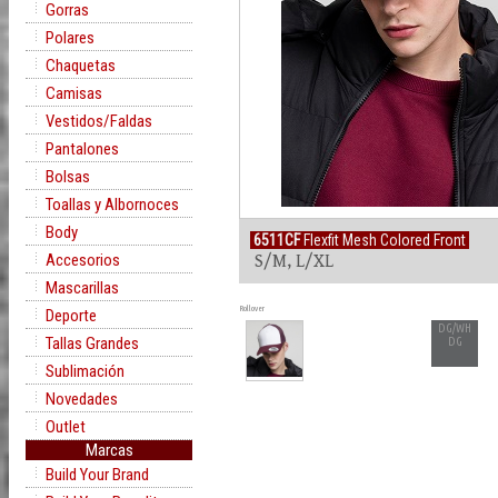
Gorras
Polares
Chaquetas
Camisas
Vestidos/Faldas
Pantalones
Bolsas
Toallas y Albornoces
Body
6511CF
Flexfit Mesh Colored Front
Accesorios
S/M, L/XL
Mascarillas
Rollover
Deporte
DG/WH
Tallas Grandes
DG
Sublimación
Novedades
Outlet
Marcas
Build Your Brand