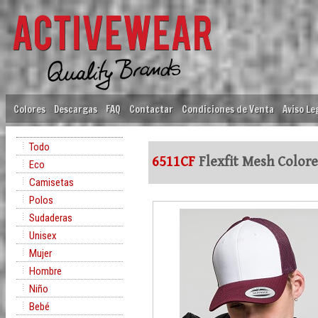
Colores
Descargas
FAQ
Contactar
Condiciones de Venta
Aviso Le
Todo
6511CF
Flexfit Mesh Color
Eco
Camisetas
Polos
Sudaderas
Unisex
Mujer
Hombre
Niño
Bebé