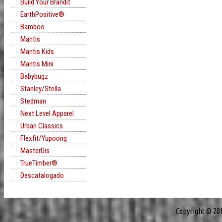
Build Your Brandit
EarthPositive®
Bamboo
Mantis
Mantis Kids
Mantis Mini
Babybugz
Stanley/Stella
Stedman
Next Level Apparel
Urban Classics
Flexfit/Yupoong
MasterDis
TrueTimber®
Descatalogado
Copyright © 20