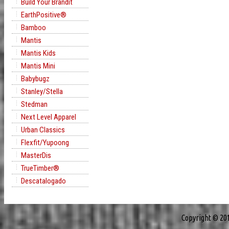
Build Your Brandit
EarthPositive®
Bamboo
Mantis
Mantis Kids
Mantis Mini
Babybugz
Stanley/Stella
Stedman
Next Level Apparel
Urban Classics
Flexfit/Yupoong
MasterDis
TrueTimber®
Descatalogado
Copyright © 20