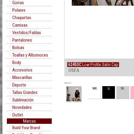
Gorras
Polares
Chaquetas
Camisas
Vestidos/Faldas
Pantalones
Bolsas
Toallas y Albornoces
Body
6245SC
Low Profile Satin Cap
Accesorios
OSFA
Mascarillas
Rollover
Deporte
WH
BL
SIL
Tallas Grandes
Sublimación
Novedades
Outlet
Marcas
Build Your Brand