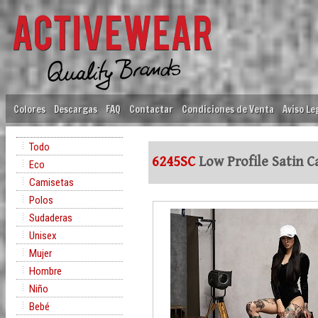
Colores
Descargas
FAQ
Contactar
Condiciones de Venta
Aviso Le
Todo
6245SC
Low Profile Satin C
Eco
Camisetas
Polos
Sudaderas
Unisex
Mujer
Hombre
Niño
Bebé