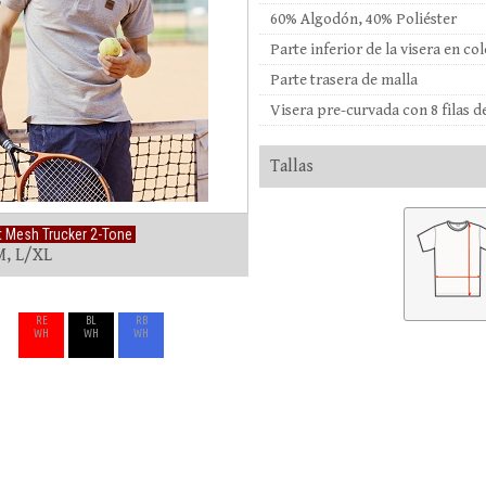
60% Algodón, 40% Poliéster
Parte inferior de la visera en co
Parte trasera de malla
Visera pre-curvada con 8 filas d
Tallas
it Mesh Trucker 2-Tone
M, L/XL
RE
BL
RB
WH
WH
WH