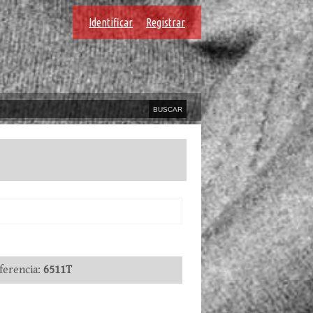
Identificar
Registrar
erencia:
6511T