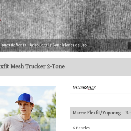
iones de Venta
Aviso Legal y Condiciones de Uso
xfit Mesh Trucker 2-Tone
Marca:
Flexfit/Yupoong
Ref
6 Paneles