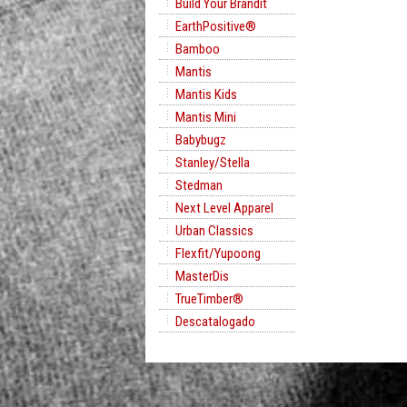
Build Your Brandit
EarthPositive®
Bamboo
Mantis
Mantis Kids
Mantis Mini
Babybugz
Stanley/Stella
Stedman
Next Level Apparel
Urban Classics
Flexfit/Yupoong
MasterDis
TrueTimber®
Descatalogado