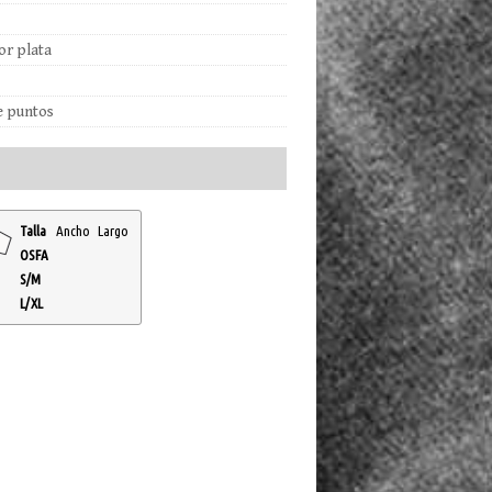
lor plata
e puntos
Talla
Ancho
Largo
OSFA
S/M
L/XL