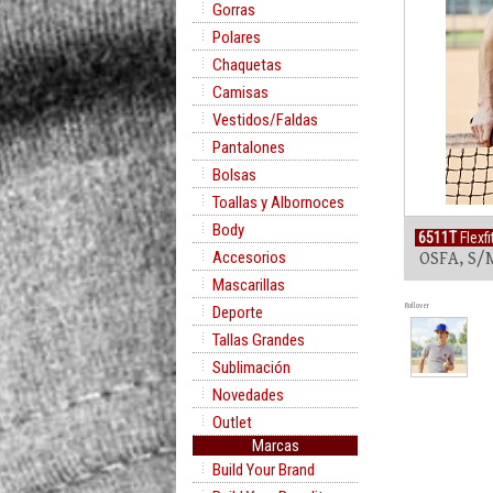
Gorras
Polares
Chaquetas
Camisas
Vestidos/Faldas
Pantalones
Bolsas
Toallas y Albornoces
Body
6511T
Flexf
Accesorios
OSFA, S/
Mascarillas
Rollover
Deporte
Tallas Grandes
Sublimación
Novedades
Outlet
Marcas
Build Your Brand