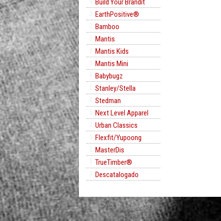
Build Your Brandit
EarthPositive®
Bamboo
Mantis
Mantis Kids
Mantis Mini
Babybugz
Stanley/Stella
Stedman
Next Level Apparel
Urban Classics
Flexfit/Yupoong
MasterDis
TrueTimber®
Descatalogado