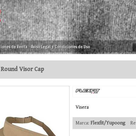
iones de Venta
Aviso Legal y Condiciones de Uso
 Round Visor Cap
Visera
Marca:
Flexfit/Yupoong
Ref