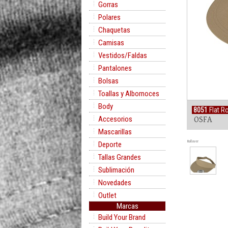
Gorras
Polares
Chaquetas
Camisas
Vestidos/Faldas
Pantalones
Bolsas
Toallas y Albornoces
Body
8051
Flat R
Accesorios
OSFA
Mascarillas
Rollover
Deporte
Tallas Grandes
Sublimación
Novedades
Outlet
Marcas
Build Your Brand