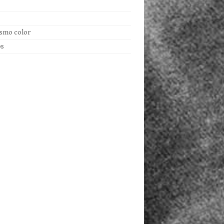
mismo color
os