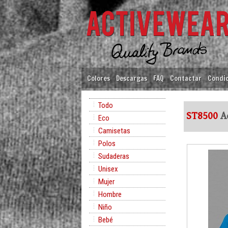
Colores
Descargas
FAQ
Contactar
Condic
Todo
ST8500
Ac
Eco
Camisetas
Polos
Sudaderas
Unisex
Mujer
Hombre
Niño
Bebé