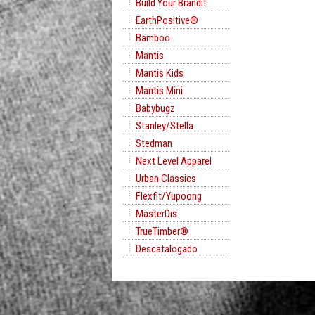
Build Your Brandit
EarthPositive®
Bamboo
Mantis
Mantis Kids
Mantis Mini
Babybugz
Stanley/Stella
Stedman
Next Level Apparel
Urban Classics
Flexfit/Yupoong
MasterDis
TrueTimber®
Descatalogado