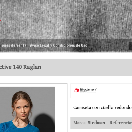
iones de Venta
Aviso Legal y Condiciones de Uso
tive 140 Raglan
Camiseta con cuello redondo
Marca:
Stedman
Referencia