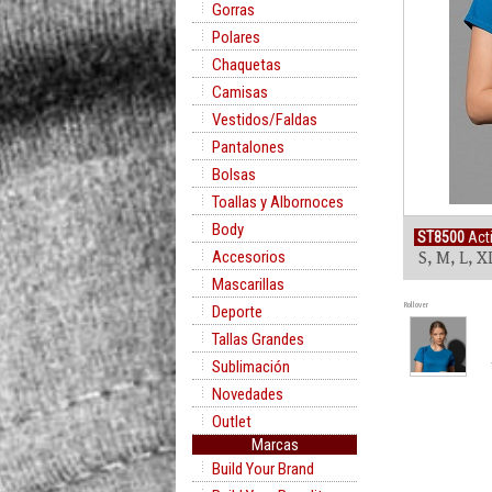
Gorras
Polares
Chaquetas
Camisas
Vestidos/Faldas
Pantalones
Bolsas
Toallas y Albornoces
Body
ST8500
Act
Accesorios
S, M, L, 
Mascarillas
Rollover
Deporte
Tallas Grandes
Sublimación
Novedades
Outlet
Marcas
Build Your Brand