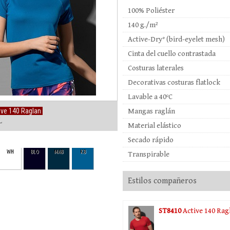
100% Poliéster
140 g./m²
Active-Dry° (bird-eyelet mesh)
Cinta del cuello contrastada
Costuras laterales
Decorativas costuras flatlock
Lavable a 40ºC
ive 140 Raglan
Mangas raglán
XL
Material elástico
Secado rápido
WH
BLO
MAB
KB
Transpirable
Estilos compañeros
ST8410
Active 140 Rag