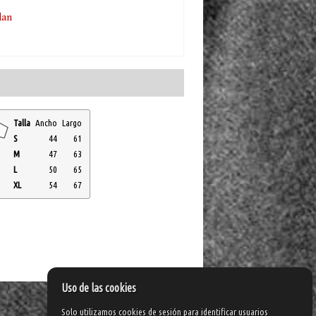
lan
Talla
Ancho
Largo
S
44
61
M
47
63
L
50
65
XL
54
67
Uso de las cookies
Solo utilizamos cookies de sesión para identificar usuarios