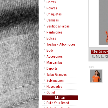
Gorras
Polares
Chaquetas
Camisas
Vestidos/Faldas
Pantalones
Bolsas
Toallas y Albornoces
Body
ST9120
Meg
Accesorios
S, M, L, 
Mascarillas
Rollover
Deporte
Tallas Grandes
Sublimación
Novedades
Outlet
Marcas
Build Your Brand