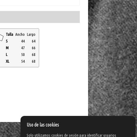
Talla
Ancho
Largo
S
44
64
M
47
66
L
50
68
XL
54
68
Uso de las cookies
Solo utilizamos cookies de sesión para identificar usuarios