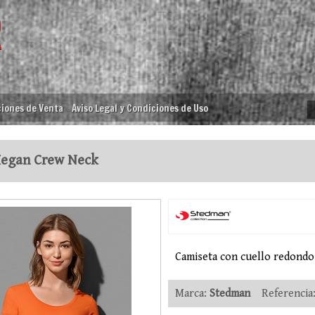
iones de Venta
Aviso Legal y Condiciones de Uso
egan Crew Neck
Camiseta con cuello redondo
Marca:
Stedman
Referencia