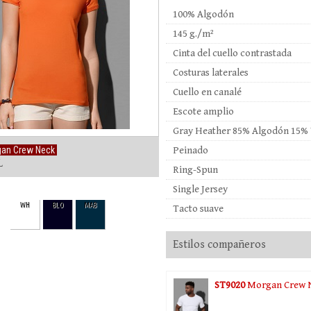
100% Algodón
145 g./m²
Cinta del cuello contrastada
Costuras laterales
Cuello en canalé
Escote amplio
Gray Heather 85% Algodón 15% 
an Crew Neck
Peinado
XL
Ring-Spun
Single Jersey
WH
BLO
MAB
Tacto suave
Estilos compañeros
ST9020
Morgan Crew 