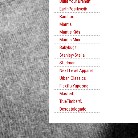
Build Your Brandit
EarthPositive®
Bamboo
Mantis
Mantis Kids
Mantis Mini
Babybugz
Stanley/Stella
Stedman
Next Level Apparel
Urban Classics
Flexfit/Yupoong
MasterDis
TrueTimber®
Descatalogado