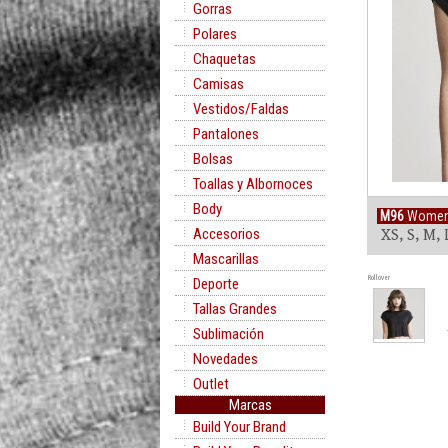
Gorras
Polares
Chaquetas
Camisas
Vestidos/Faldas
Pantalones
Bolsas
Toallas y Albornoces
Body
M96
Women´
Accesorios
XS, S, M, 
Mascarillas
Rollover
Deporte
Tallas Grandes
Sublimación
Novedades
Outlet
Marcas
Build Your Brand