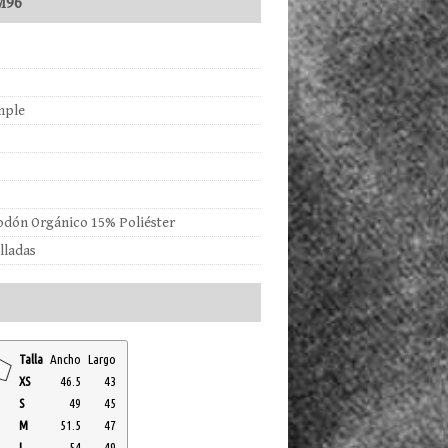
M96
mple
odón Orgánico 15% Poliéster
lladas
Talla
Ancho
Largo
XS
46.5
43
S
49
45
M
51.5
47
L
54
49