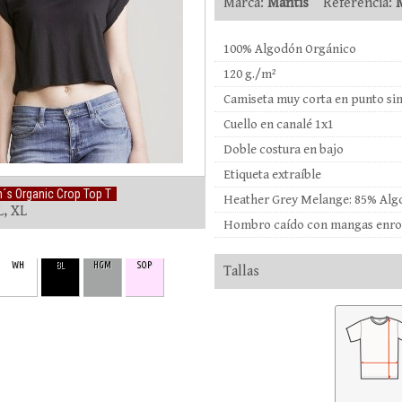
Marca:
Mantis
Referencia:
100% Algodón Orgánico
120 g./m²
Camiseta muy corta en punto si
Cuello en canalé 1x1
Doble costura en bajo
Etiqueta extraíble
s Organic Crop Top T
Heather Grey Melange: 85% Alg
L, XL
Hombro caído con mangas enro
WH
BL
HGM
SOP
Tallas