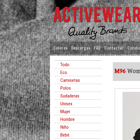
Colores
Descargas
FAQ
Contactar
Condic
Todo
M96
Wome
Eco
Camisetas
Polos
Sudaderas
Unisex
Mujer
Hombre
Niño
Bebé