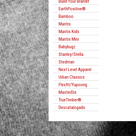
Build Your Brandit
EarthPositive®
Bamboo
Mantis
Mantis Kids
Mantis Mini
Babybugz
Stanley/Stella
Stedman
Next Level Apparel
Urban Classics
Flexfit/Yupoong
MasterDis
TrueTimber®
Descatalogado