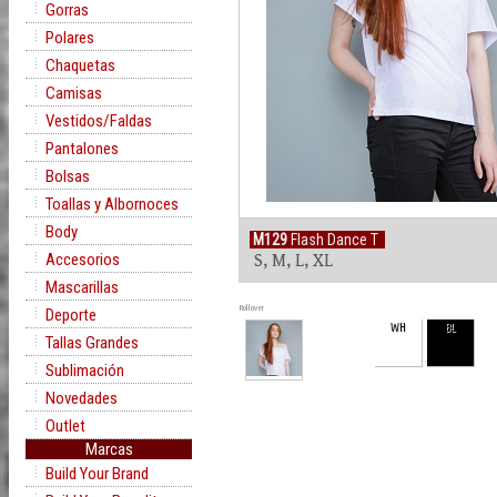
Gorras
Polares
Chaquetas
Camisas
Vestidos/Faldas
Pantalones
Bolsas
Toallas y Albornoces
Body
M129
Flash Dance T
Accesorios
S, M, L, XL
Mascarillas
Rollover
Deporte
WH
BL
Tallas Grandes
Sublimación
Novedades
Outlet
Marcas
Build Your Brand