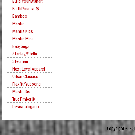
Build Your Brandit
EarthPositive®
Bamboo
Mantis
Mantis Kids
Mantis Mini
Babybugz
Stanley/Stella
Stedman
Next Level Apparel
Urban Classics
Flexfit/Yupoong
MasterDis
TrueTimber®
Descatalogado
Copyright © 20