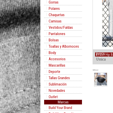
Gorras
Polares
Chaquetas
Camisas
Vestidos/Faldas
Pantalones
Bolsas
Toallas y Albornoces
Body
BY059
Hip 
Accesorios
Unica
Mascarillas
Rollover
Deporte
Tallas Grandes
Sublimación
Novedades
Outlet
Marcas
Build Your Brand