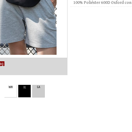
100% Poliéster 600D Oxford con
Bag
WH
BL
GA