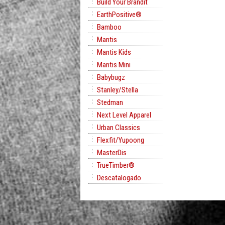
Build Your Brandit
EarthPositive®
Bamboo
Mantis
Mantis Kids
Mantis Mini
Babybugz
Stanley/Stella
Stedman
Next Level Apparel
Urban Classics
Flexfit/Yupoong
MasterDis
TrueTimber®
Descatalogado