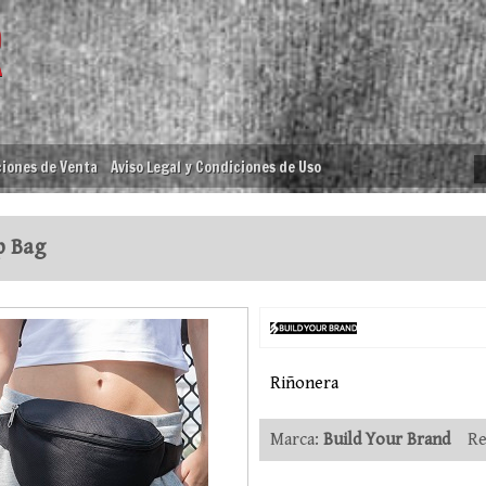
iones de Venta
Aviso Legal y Condiciones de Uso
p Bag
Riñonera
Marca:
Build Your Brand
Ref