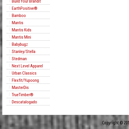
Build Your Brandit
EarthPositive®
Bamboo
Mantis
Mantis Kids
Mantis Mini
Babybugz
Stanley/Stella
Stedman
Next Level Apparel
Urban Classics
Flexfit/Yupoong
MasterDis
TrueTimber®
Descatalogado
Copyright © 20