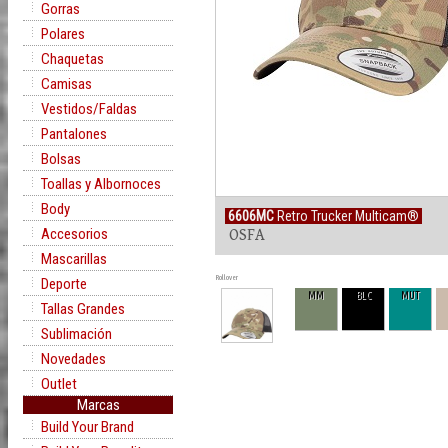
Gorras
Polares
Chaquetas
Camisas
Vestidos/Faldas
Pantalones
Bolsas
Toallas y Albornoces
Body
6606MC
Retro Trucker Multicam®
Accesorios
OSFA
Mascarillas
Rollover
Deporte
MM
BLC
MUT
Tallas Grandes
Sublimación
Novedades
Outlet
Marcas
Build Your Brand