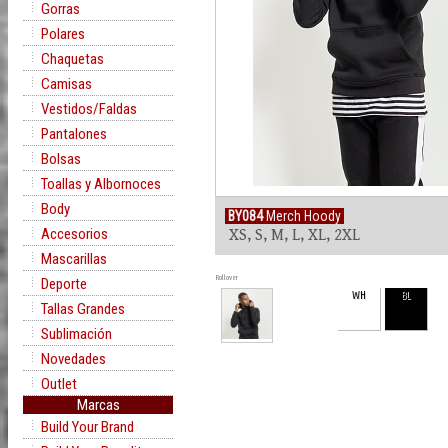
Gorras
Polares
Chaquetas
Camisas
Vestidos/Faldas
Pantalones
Bolsas
Toallas y Albornoces
Body
BY084
Merch Hoody
Accesorios
XS, S, M, L, XL, 2XL
Mascarillas
Rollover
Deporte
WH
BL
Tallas Grandes
Sublimación
Novedades
Outlet
Marcas
Build Your Brand