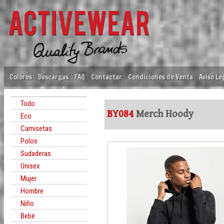
Colores
Descargas
FAQ
Contactar
Condiciones de Venta
Aviso Le
Todo
BY084
Merch Hoody
Eco
Camisetas
Polos
Sudaderas
Unisex
Mujer
Hombre
Niño
Bebé