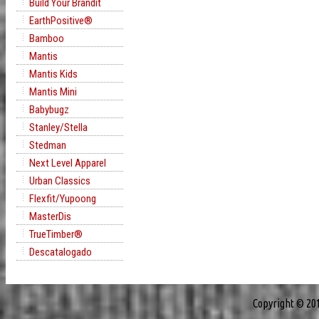
Build Your Brandit
EarthPositive®
Bamboo
Mantis
Mantis Kids
Mantis Mini
Babybugz
Stanley/Stella
Stedman
Next Level Apparel
Urban Classics
Flexfit/Yupoong
MasterDis
TrueTimber®
Descatalogado
Copyright © 20