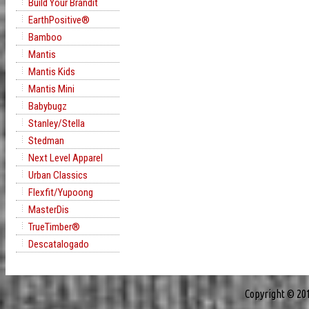
Build Your Brandit
EarthPositive®
Bamboo
Mantis
Mantis Kids
Mantis Mini
Babybugz
Stanley/Stella
Stedman
Next Level Apparel
Urban Classics
Flexfit/Yupoong
MasterDis
TrueTimber®
Descatalogado
Copyright © 20