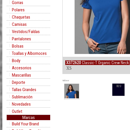
Gorras
Polares
Chaquetas
Camisas
Vestidos/Faldas
Pantalones
Bolsas
Toallas y Albornoces
Body
XST2620
Classic-T Organic Crew Neck
Accesorios
XS
Mascarillas
Rollover
Deporte
BLO
Tallas Grandes
Sublimación
Novedades
Outlet
Marcas
Build Your Brand