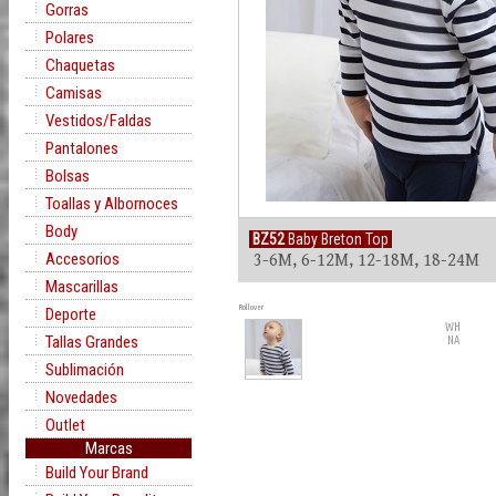
Gorras
Polares
Chaquetas
Camisas
Vestidos/Faldas
Pantalones
Bolsas
Toallas y Albornoces
Body
BZ52
Baby Breton Top
Accesorios
3-6M, 6-12M, 12-18M, 18-24M
Mascarillas
Rollover
Deporte
WH
Tallas Grandes
NA
Sublimación
Novedades
Outlet
Marcas
Build Your Brand