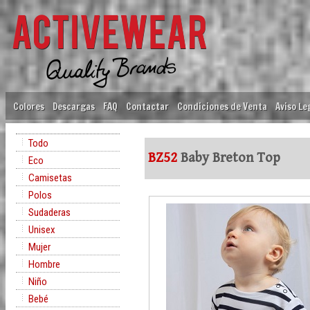
Colores
Descargas
FAQ
Contactar
Condiciones de Venta
Aviso Le
Todo
BZ52
Baby Breton Top
Eco
Camisetas
Polos
Sudaderas
Unisex
Mujer
Hombre
Niño
Bebé