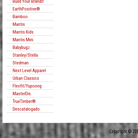
Build Your Brandit
EarthPositive®
Bamboo
Mantis
Mantis Kids
Mantis Mini
Babybugz
Stanley/Stella
Stedman
Next Level Apparel
Urban Classics
Flexfit/Yupoong
MasterDis
TrueTimber®
Descatalogado
Copyright © 20