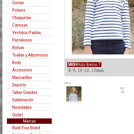
Gorras
Polares
Chaquetas
Camisas
Vestidos/Faldas
Pantalones
Bolsas
Toallas y Albornoces
Body
MK84
Kids Breton T
Accesorios
8-9, 10-12, 12mas
Mascarillas
Rollover
Deporte
WH
Tallas Grandes
NA
Sublimación
Novedades
Outlet
Marcas
Build Your Brand