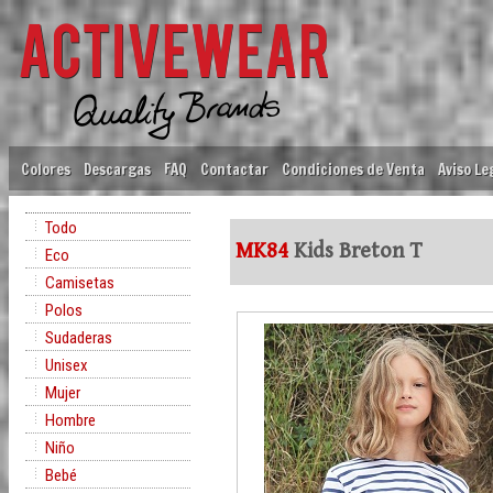
Colores
Descargas
FAQ
Contactar
Condiciones de Venta
Aviso Le
Todo
MK84
Kids Breton T
Eco
Camisetas
Polos
Sudaderas
Unisex
Mujer
Hombre
Niño
Bebé