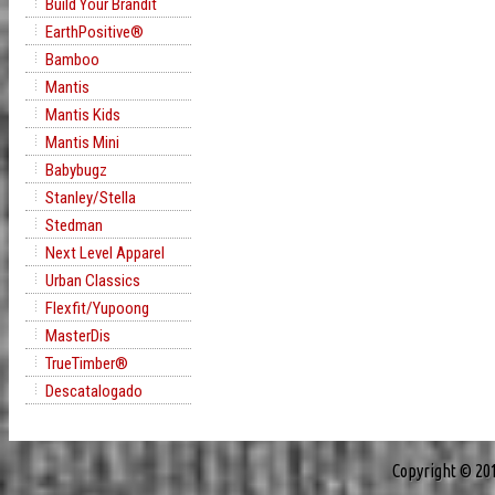
Build Your Brandit
EarthPositive®
Bamboo
Mantis
Mantis Kids
Mantis Mini
Babybugz
Stanley/Stella
Stedman
Next Level Apparel
Urban Classics
Flexfit/Yupoong
MasterDis
TrueTimber®
Descatalogado
Copyright © 20