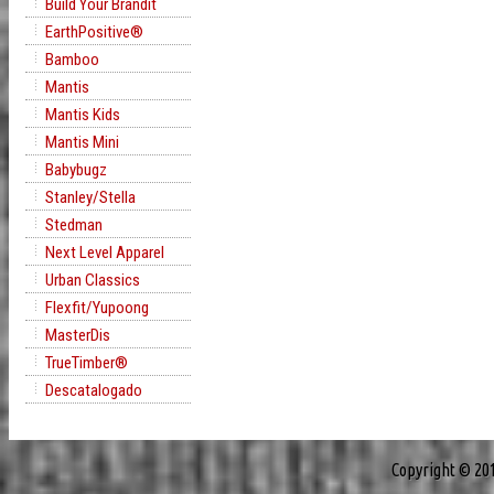
Build Your Brandit
EarthPositive®
Bamboo
Mantis
Mantis Kids
Mantis Mini
Babybugz
Stanley/Stella
Stedman
Next Level Apparel
Urban Classics
Flexfit/Yupoong
MasterDis
TrueTimber®
Descatalogado
Copyright © 20