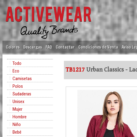
Colores
Descargas
FAQ
Contactar
Condiciones de Venta
Aviso Le
Todo
TB1217
Urban Classics - La
Eco
Camisetas
Polos
Sudaderas
Unisex
Mujer
Hombre
Niño
Bebé