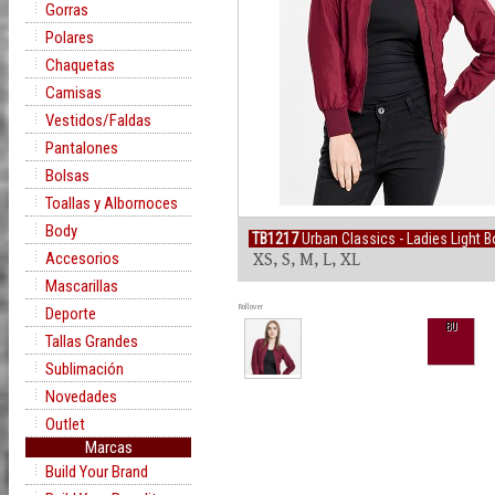
Gorras
Polares
Chaquetas
Camisas
Vestidos/Faldas
Pantalones
Bolsas
Toallas y Albornoces
Body
TB1217
Urban Classics - Ladies Light 
Accesorios
XS, S, M, L, XL
Mascarillas
Rollover
Deporte
BU
Tallas Grandes
Sublimación
Novedades
Outlet
Marcas
Build Your Brand