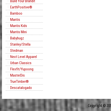
Build Your Brandit
EarthPositive®
Bamboo
Mantis
Mantis Kids
Mantis Mini
Babybugz
Stanley/Stella
Stedman
Next Level Apparel
Urban Classics
Flexfit/Yupoong
MasterDis
TrueTimber®
Descatalogado
Copyright © 20