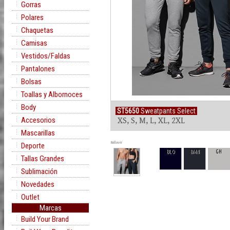
Gorras
Polares
Chaquetas
Camisas
Vestidos/Faldas
Pantalones
Bolsas
Toallas y Albornoces
Body
ST5650
Sweatpants Select
Accesorios
XS, S, M, L, XL, 2XL
Mascarillas
Rollover
Deporte
BLO
BMN
GH
Tallas Grandes
Sublimación
Novedades
Outlet
Marcas
Build Your Brand