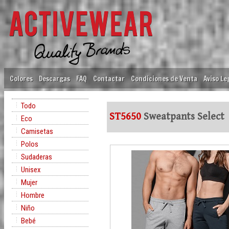
Colores
Descargas
FAQ
Contactar
Condiciones de Venta
Aviso Le
Todo
ST5650
Sweatpants Select
Eco
Camisetas
Polos
Sudaderas
Unisex
Mujer
Hombre
Niño
Bebé