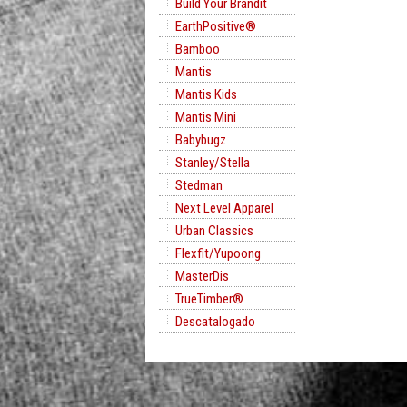
Build Your Brandit
EarthPositive®
Bamboo
Mantis
Mantis Kids
Mantis Mini
Babybugz
Stanley/Stella
Stedman
Next Level Apparel
Urban Classics
Flexfit/Yupoong
MasterDis
TrueTimber®
Descatalogado