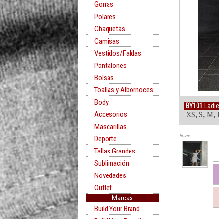
Gorras
Polares
Chaquetas
Camisas
Vestidos/Faldas
Pantalones
Bolsas
Toallas y Albornoces
Body
BY101
Ladie
Accesorios
XS, S, M, 
Mascarillas
Rollover
Deporte
Tallas Grandes
Sublimación
Novedades
Outlet
Marcas
Build Your Brand