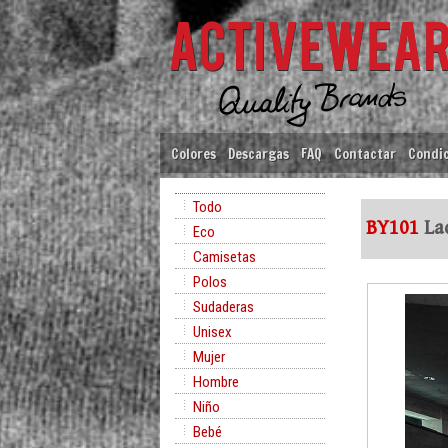
Colores
Descargas
FAQ
Contactar
Condic
Todo
BY101
Lad
Eco
Camisetas
Polos
Sudaderas
Unisex
Mujer
Hombre
Niño
Bebé