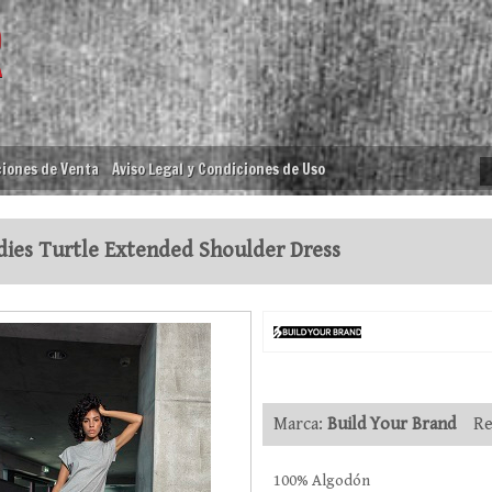
iones de Venta
Aviso Legal y Condiciones de Uso
ies Turtle Extended Shoulder Dress
Marca:
Build Your Brand
Ref
100% Algodón