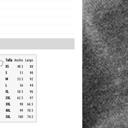
Talla
Ancho
Largo
XS
48.5
88
S
51
90
M
53.5
92
L
56
94
XL
58.5
96
2XL
62.5
97
3XL
98
66.5
4XL
99
70.5
5XL
100
74.5