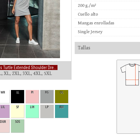
200 g./m²
Cuello alto
Mangas enrolladas
Single Jersey
Tallas
s Turtle Extended Shoulder Dre...
L, XL, 2XL, 3XL, 4XL, 5XL
WH
BL
PI
HG
OL
LIL
SF
LIH
LP
BUI
DUR
SOS