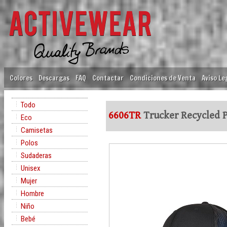
Colores
Descargas
FAQ
Contactar
Condiciones de Venta
Aviso Le
Todo
6606TR
Trucker Recycled P
Eco
Camisetas
Polos
Sudaderas
Unisex
Mujer
Hombre
Niño
Bebé