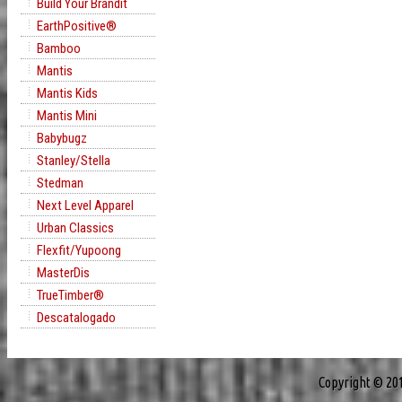
Build Your Brandit
EarthPositive®
Bamboo
Mantis
Mantis Kids
Mantis Mini
Babybugz
Stanley/Stella
Stedman
Next Level Apparel
Urban Classics
Flexfit/Yupoong
MasterDis
TrueTimber®
Descatalogado
Copyright © 20