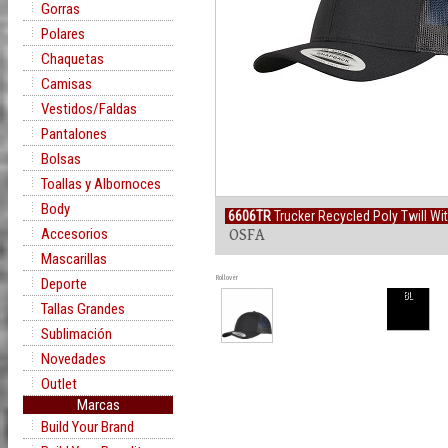
Gorras
Polares
Chaquetas
Camisas
Vestidos/Faldas
Pantalones
Bolsas
Toallas y Albornoces
Body
6606TR
Trucker Recycled Poly Twill Wit
Accesorios
OSFA
Mascarillas
Rollover
Deporte
BL
Tallas Grandes
Sublimación
Novedades
Outlet
Marcas
Build Your Brand