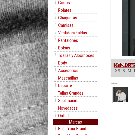
Gorras
Polares
Chaquetas
Camisas
Vestidos/Faldas
Pantalones
Bolsas
Toallas y Albornoces
Body
BY128
Coac
Accesorios
XS, S, M, 
Mascarillas
Rollover
Deporte
Tallas Grandes
Sublimación
Novedades
Outlet
Marcas
Build Your Brand