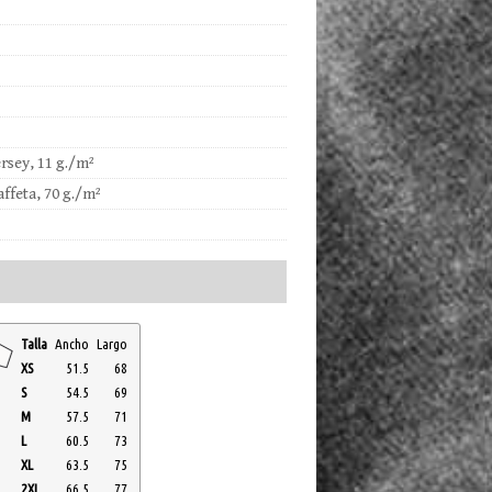
rsey, 11 g./m²
affeta, 70 g./m²
Talla
Ancho
Largo
XS
51.5
68
S
54.5
69
M
57.5
71
L
60.5
73
XL
63.5
75
2XL
66.5
77