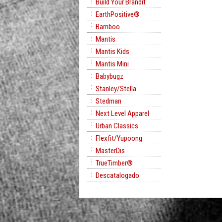
Build Your Brandit
EarthPositive®
Bamboo
Mantis
Mantis Kids
Mantis Mini
Babybugz
Stanley/Stella
Stedman
Next Level Apparel
Urban Classics
Flexfit/Yupoong
MasterDis
TrueTimber®
Descatalogado