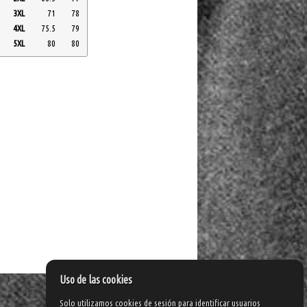
3XL
71
78
4XL
75.5
79
5XL
80
80
Uso de las cookies
Solo utilizamos cookies de sesión para identificar usuarios