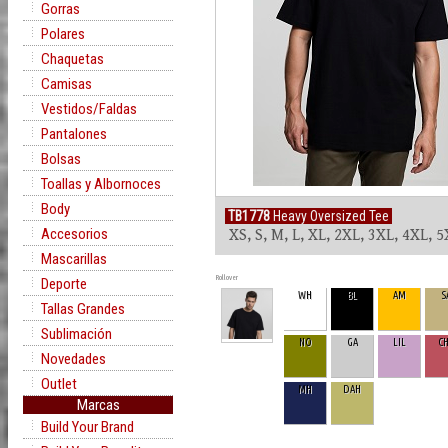
Gorras
Polares
Chaquetas
Camisas
Vestidos/Faldas
Pantalones
Bolsas
Toallas y Albornoces
Body
TB1778
Heavy Oversized Tee
Accesorios
XS, S, M, L, XL, 2XL, 3XL, 4XL, 
Mascarillas
Rollover
Deporte
WH
BL
AM
S
Tallas Grandes
Sublimación
NO
GA
LIL
C
Novedades
Outlet
MH
DAH
Marcas
Build Your Brand