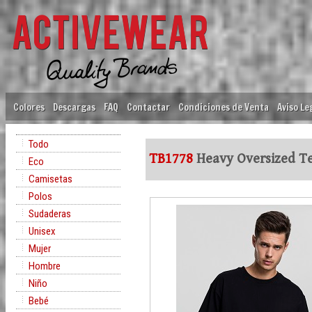
Colores
Descargas
FAQ
Contactar
Condiciones de Venta
Aviso Le
Todo
TB1778
Heavy Oversized T
Eco
Camisetas
Polos
Sudaderas
Unisex
Mujer
Hombre
Niño
Bebé