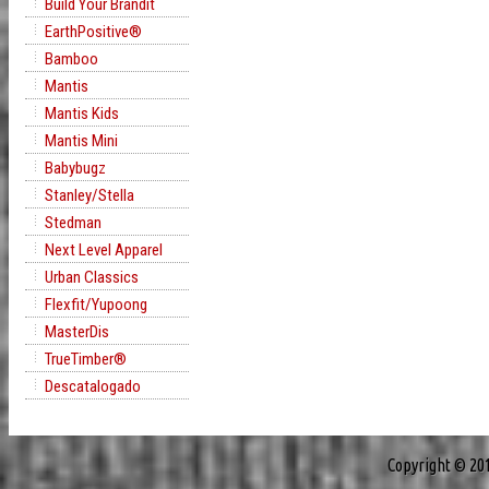
Build Your Brandit
EarthPositive®
Bamboo
Mantis
Mantis Kids
Mantis Mini
Babybugz
Stanley/Stella
Stedman
Next Level Apparel
Urban Classics
Flexfit/Yupoong
MasterDis
TrueTimber®
Descatalogado
Copyright © 20