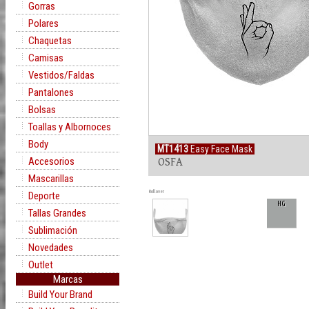
Gorras
Polares
Chaquetas
Camisas
Vestidos/Faldas
Pantalones
Bolsas
Toallas y Albornoces
Body
MT1413
Easy Face Mask
Accesorios
OSFA
Mascarillas
Rollover
Deporte
HG
Tallas Grandes
Sublimación
Novedades
Outlet
Marcas
Build Your Brand