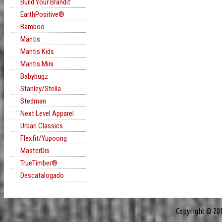
Build Your Brandit
EarthPositive®
Bamboo
Mantis
Mantis Kids
Mantis Mini
Babybugz
Stanley/Stella
Stedman
Next Level Apparel
Urban Classics
Flexfit/Yupoong
MasterDis
TrueTimber®
Descatalogado
Copyright © 20