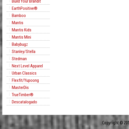
Build Your Brandit
EarthPositive®
Bamboo
Mantis
Mantis Kids
Mantis Mini
Babybugz
Stanley/Stella
Stedman
Next Level Apparel
Urban Classics
Flexfit/Yupoong
MasterDis
TrueTimber®
Descatalogado
Copyright © 20