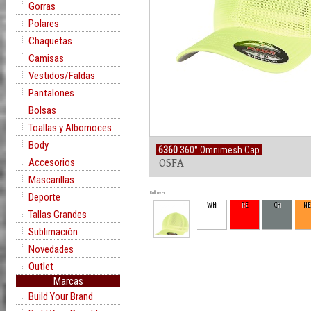
Gorras
Polares
Chaquetas
Camisas
Vestidos/Faldas
Pantalones
Bolsas
Toallas y Albornoces
Body
6360
360° Omnimesh Cap
Accesorios
OSFA
Mascarillas
Rollover
Deporte
WH
RE
CH
N
Tallas Grandes
Sublimación
Novedades
Outlet
Marcas
Build Your Brand