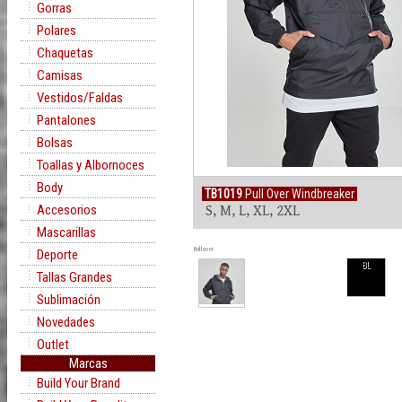
Gorras
Polares
Chaquetas
Camisas
Vestidos/Faldas
Pantalones
Bolsas
Toallas y Albornoces
Body
TB1019
Pull Over Windbreaker
Accesorios
S, M, L, XL, 2XL
Mascarillas
Rollover
Deporte
BL
Tallas Grandes
Sublimación
Novedades
Outlet
Marcas
Build Your Brand