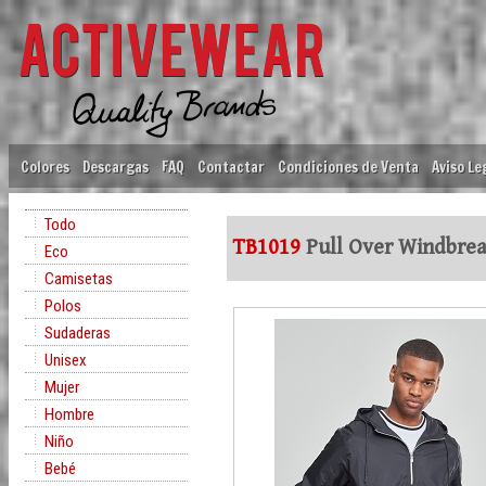
Colores
Descargas
FAQ
Contactar
Condiciones de Venta
Aviso Le
Todo
TB1019
Pull Over Windbre
Eco
Camisetas
Polos
Sudaderas
Unisex
Mujer
Hombre
Niño
Bebé