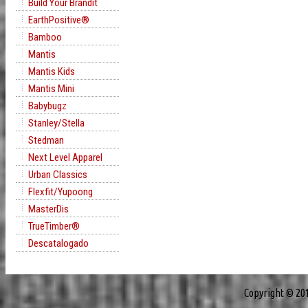
Build Your Brandit
EarthPositive®
Bamboo
Mantis
Mantis Kids
Mantis Mini
Babybugz
Stanley/Stella
Stedman
Next Level Apparel
Urban Classics
Flexfit/Yupoong
MasterDis
TrueTimber®
Descatalogado
Copyright © 20