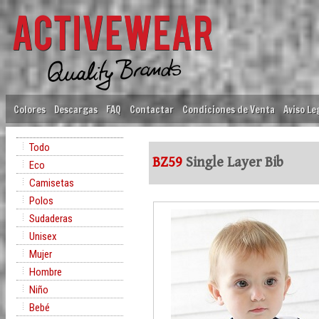
Colores
Descargas
FAQ
Contactar
Condiciones de Venta
Aviso Le
Todo
BZ59
Single Layer Bib
Eco
Camisetas
Polos
Sudaderas
Unisex
Mujer
Hombre
Niño
Bebé