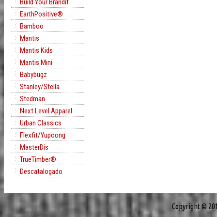
Build Your Brandit
EarthPositive®
Bamboo
Mantis
Mantis Kids
Mantis Mini
Babybugz
Stanley/Stella
Stedman
Next Level Apparel
Urban Classics
Flexfit/Yupoong
MasterDis
TrueTimber®
Descatalogado
Copyright © 20