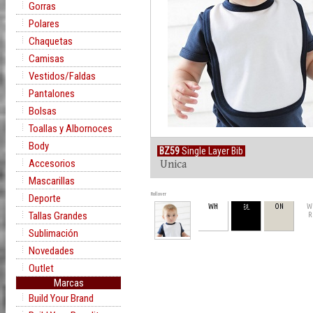
Gorras
Polares
Chaquetas
Camisas
Vestidos/Faldas
Pantalones
Bolsas
Toallas y Albornoces
Body
BZ59
Single Layer Bib
Accesorios
Unica
Mascarillas
Rollover
Deporte
WH
BL
ON
W
Tallas Grandes
R
Sublimación
Novedades
Outlet
Marcas
Build Your Brand