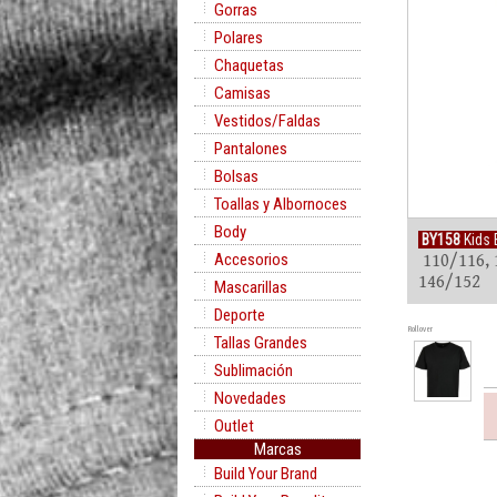
Gorras
Polares
Chaquetas
Camisas
Vestidos/Faldas
Pantalones
Bolsas
Toallas y Albornoces
Body
BY158
Kids 
Accesorios
110/116, 
146/152
Mascarillas
Deporte
Rollover
Tallas Grandes
Sublimación
Novedades
Outlet
Marcas
Build Your Brand