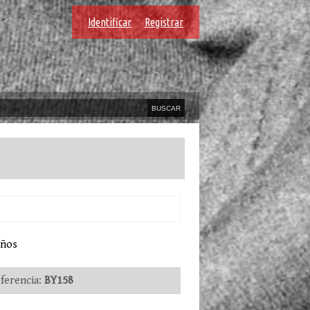
Identificar
Registrar
iños
erencia:
BY158