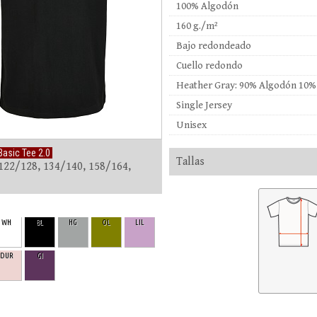
100% Algodón
160 g./m²
Bajo redondeado
Cuello redondo
Heather Gray: 90% Algodón 10% 
Single Jersey
Unisex
Basic Tee 2.0
Tallas
122/128, 134/140, 158/164,
WH
BL
HG
OL
LIL
DUR
GI