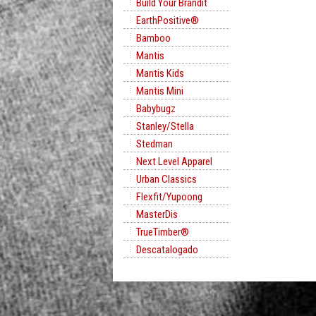
Build Your Brandit
EarthPositive®
Bamboo
Mantis
Mantis Kids
Mantis Mini
Babybugz
Stanley/Stella
Stedman
Next Level Apparel
Urban Classics
Flexfit/Yupoong
MasterDis
TrueTimber®
Descatalogado