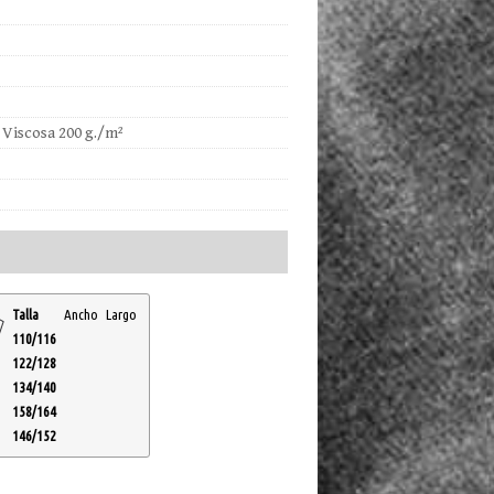
Viscosa 200 g./m²
Talla
Ancho
Largo
110/116
122/128
134/140
158/164
146/152