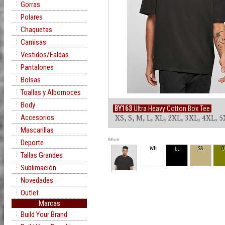
Gorras
Polares
Chaquetas
Camisas
Vestidos/Faldas
Pantalones
Bolsas
Toallas y Albornoces
Body
BY163
Ultra Heavy Cotton Box Tee
Accesorios
XS, S, M, L, XL, 2XL, 3XL, 4XL, 
Mascarillas
Rollover
Deporte
WH
BL
SA
O
Tallas Grandes
Sublimación
Novedades
Outlet
Marcas
Build Your Brand