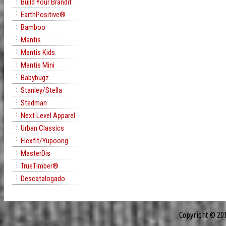
Build Your Brandit
EarthPositive®
Bamboo
Mantis
Mantis Kids
Mantis Mini
Babybugz
Stanley/Stella
Stedman
Next Level Apparel
Urban Classics
Flexfit/Yupoong
MasterDis
TrueTimber®
Descatalogado
Copyright © 20