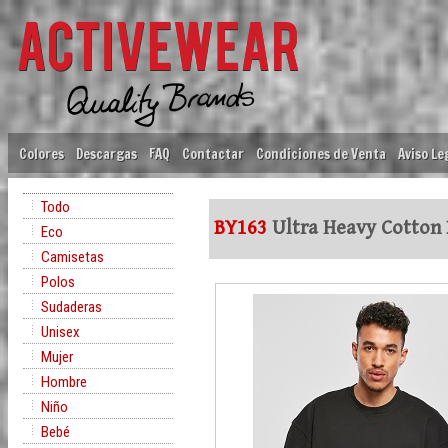
Colores
Descargas
FAQ
Contactar
Condiciones de Venta
Aviso Le
Todo
BY163
Ultra Heavy Cotton
Eco
Camisetas
Polos
Sudaderas
Unisex
Mujer
Hombre
Niño
Bebé