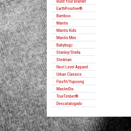
Build Your Brandit
EarthPositive®
Bamboo
Mantis
Mantis Kids
Mantis Mini
Babybugz
Stanley/Stella
Stedman
Next Level Apparel
Urban Classics
Flexfit/Yupoong
MasterDis
TrueTimber®
Descatalogado