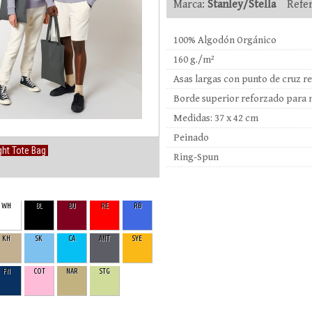
Marca:
Stanley/Stella
Refer
100% Algodón Orgánico
160 g./m²
Asas largas con punto de cruz r
Borde superior reforzado para 
Medidas: 37 x 42 cm
Peinado
ght Tote Bag
Ring-Spun
WH
BL
BU
RE
RB
KH
SK
CA
ANT
SYE
FN
COT
NAR
STG