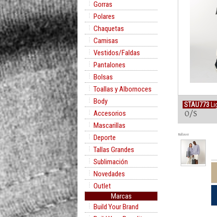
Gorras
Polares
Chaquetas
Camisas
Vestidos/Faldas
Pantalones
Bolsas
Toallas y Albornoces
Body
STAU773
Li
Accesorios
O/S
Mascarillas
Rollover
Deporte
Tallas Grandes
Sublimación
Novedades
Outlet
Marcas
Build Your Brand