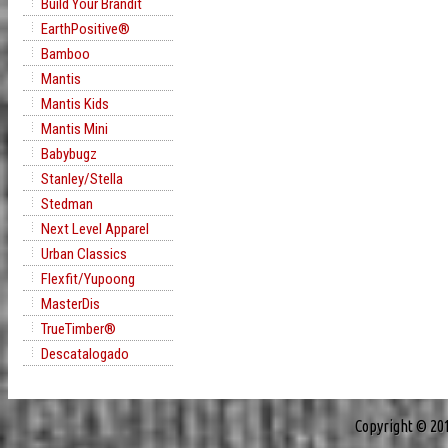
Build Your Brandit
EarthPositive®
Bamboo
Mantis
Mantis Kids
Mantis Mini
Babybugz
Stanley/Stella
Stedman
Next Level Apparel
Urban Classics
Flexfit/Yupoong
MasterDis
TrueTimber®
Descatalogado
Copyright © 20