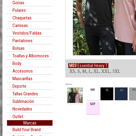
Gorras
Polares
Chaquetas
Camisas
Vestidos/Faldas
Pantalones
Bolsas
Toallas y Albornoces
Body
M03
Essential Heavy T
Accesorios
XS, S, M, L, XL, XXL, 3XL
Mascarillas
Rollover
Deporte
WH
BL
NA
H
Tallas Grandes
Sublimación
SOP
Novedades
Outlet
Marcas
Build Your Brand