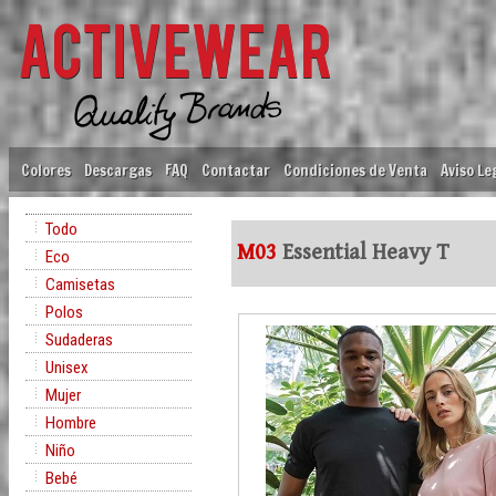
Colores
Descargas
FAQ
Contactar
Condiciones de Venta
Aviso Le
Todo
M03
Essential Heavy T
Eco
Camisetas
Polos
Sudaderas
Unisex
Mujer
Hombre
Niño
Bebé