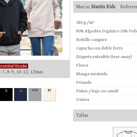
Marca:
Mantis Kids
Referenc
280 g./m²
80% Algodón Orgánico 20% Polié
Bolsillo canguro
Capucha con doble forro
Etiqueta extraible (tear-away)
Fleece
ssential Hoodie
6-7, 8-9, 10-12, 12mas
Manga montada
Peinado
BL
NA
HGM
NT
Puños y bajo en canalé
Unisex
Tallas