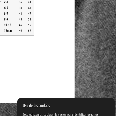
2-3
36
41
4-5
38
43
6-7
41
47
8-9
43
51
10-12
46
55
12mas
49
62
Uso de las cookies
Solo utilizamos cookies de sesión para identificar usuarios