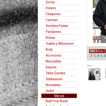
Gorras
Polares
Chaquetas
Camisas
Vestidos/Faldas
Pantalones
Bolsas
Toallas y Albornoces
Body
MK04
Kids E
Accesorios
2-3, 4-5, 
Mascarillas
Rollover
Deporte
Tallas Grandes
Sublimación
Novedades
Outlet
Marcas
Build Your Brand