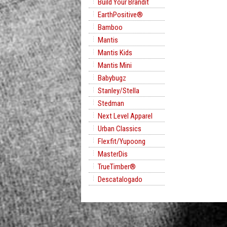
Build Your Brandit
EarthPositive®
Bamboo
Mantis
Mantis Kids
Mantis Mini
Babybugz
Stanley/Stella
Stedman
Next Level Apparel
Urban Classics
Flexfit/Yupoong
MasterDis
TrueTimber®
Descatalogado