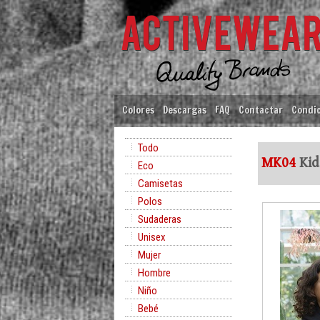
Colores
Descargas
FAQ
Contactar
Condic
Todo
MK04
Kid
Eco
Camisetas
Polos
Sudaderas
Unisex
Mujer
Hombre
Niño
Bebé