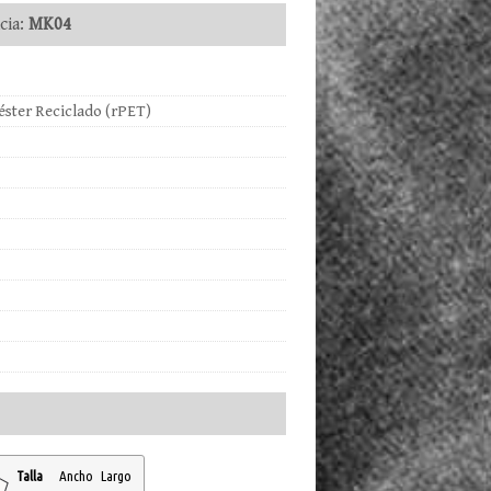
ia:
MK04
ster Reciclado (rPET)
Talla
Ancho
Largo