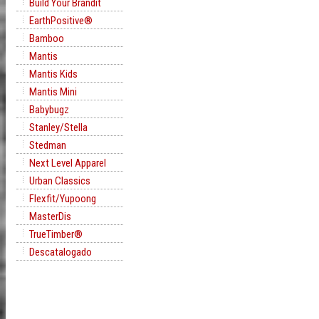
Build Your Brandit
EarthPositive®
Bamboo
Mantis
Mantis Kids
Mantis Mini
Babybugz
Stanley/Stella
Stedman
Next Level Apparel
Urban Classics
Flexfit/Yupoong
MasterDis
TrueTimber®
Descatalogado