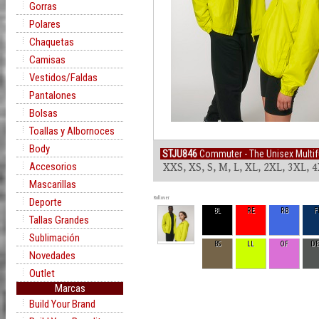
Gorras
Polares
Chaquetas
Camisas
Vestidos/Faldas
Pantalones
Bolsas
Toallas y Albornoces
Body
STJU846
Commuter - The Unisex Multif
Accesorios
XXS, XS, S, M, L, XL, 2XL, 3XL, 
Mascarillas
Rollover
Deporte
BL
RE
RB
F
Tallas Grandes
Sublimación
BS
LL
OF
D
Novedades
Outlet
Marcas
Build Your Brand