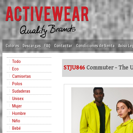
Colores
Descargas
FAQ
Contactar
Condiciones de Venta
Aviso Le
Todo
STJU846
Commuter - The Un
Eco
Camisetas
Polos
Sudaderas
Unisex
Mujer
Hombre
Niño
Bebé