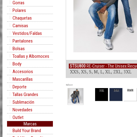
Gorras
Polares
Chaquetas
Camisas
Vestidos/Faldas
Pantalones
Bolsas
Toallas y Albornoces
Body
STSU800
RE-Cruiser - The Unisex Recyc
Accesorios
XXS, XS, S, M, L, XL, 2XL, 3XL
Mascarillas
Rollover
Deporte
RBL
RNA
RWH
Tallas Grandes
Sublimación
Novedades
Outlet
Marcas
Build Your Brand