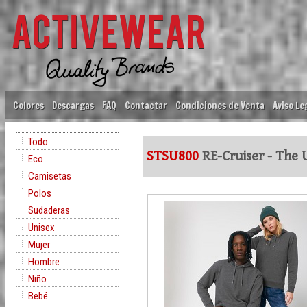
Colores
Descargas
FAQ
Contactar
Condiciones de Venta
Aviso Le
Todo
STSU800
RE-Cruiser - The 
Eco
Camisetas
Polos
Sudaderas
Unisex
Mujer
Hombre
Niño
Bebé