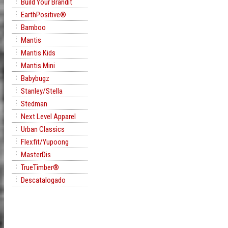
Build Your Brandit
EarthPositive®
Bamboo
Mantis
Mantis Kids
Mantis Mini
Babybugz
Stanley/Stella
Stedman
Next Level Apparel
Urban Classics
Flexfit/Yupoong
MasterDis
TrueTimber®
Descatalogado