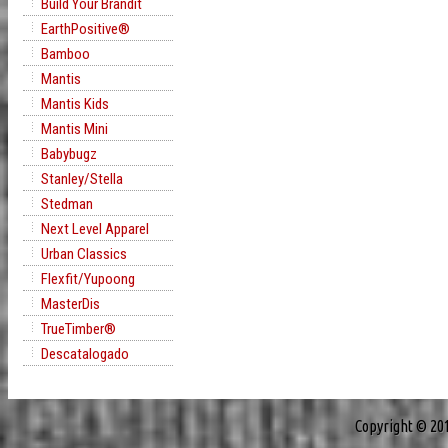
Build Your Brandit
EarthPositive®
Bamboo
Mantis
Mantis Kids
Mantis Mini
Babybugz
Stanley/Stella
Stedman
Next Level Apparel
Urban Classics
Flexfit/Yupoong
MasterDis
TrueTimber®
Descatalogado
Copyright © 20