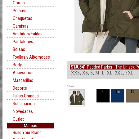
Gorras
Polares
Chaquetas
Camisas
Vestidos/Faldas
Pantalones
Bolsas
Toallas y Albornoces
Body
STJU841
Padded Parker - The Unisex Pa
Accesorios
XXS, XS, S, M, L, XL, 2XL, 3XL
Mascarillas
Rollover
Deporte
BL
FN
BS
Tallas Grandes
Sublimación
Novedades
Outlet
Marcas
Build Your Brand