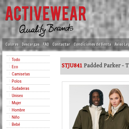
Colores
Descargas
FAQ
Contactar
Condiciones de Venta
Aviso Le
Todo
STJU841
Padded Parker - T
Eco
Camisetas
Polos
Sudaderas
Unisex
Mujer
Hombre
Niño
Bebé