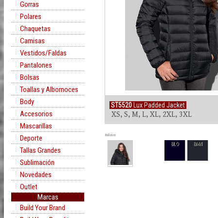
Gorras
Polares
Chaquetas
Camisas
Vestidos/Faldas
Pantalones
Bolsas
Toallas y Albornoces
Body
ST5520
Lux Padded Jacket
Accesorios
XS, S, M, L, XL, 2XL, 3XL
Mascarillas
Rollover
Deporte
BLO
BMN
Tallas Grandes
Sublimación
Novedades
Outlet
Marcas
Build Your Brand