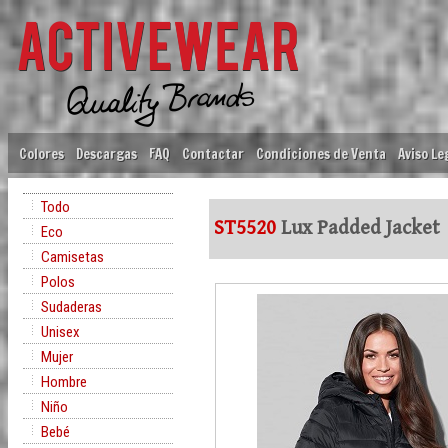
Colores
Descargas
FAQ
Contactar
Condiciones de Venta
Aviso Le
Todo
ST5520
Lux Padded Jacket
Eco
Camisetas
Polos
Sudaderas
Unisex
Mujer
Hombre
Niño
Bebé