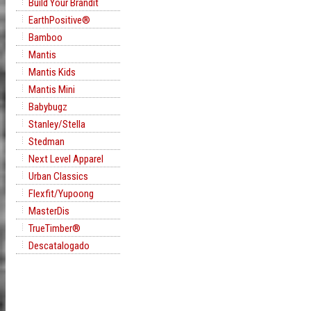
Build Your Brandit
EarthPositive®
Bamboo
Mantis
Mantis Kids
Mantis Mini
Babybugz
Stanley/Stella
Stedman
Next Level Apparel
Urban Classics
Flexfit/Yupoong
MasterDis
TrueTimber®
Descatalogado