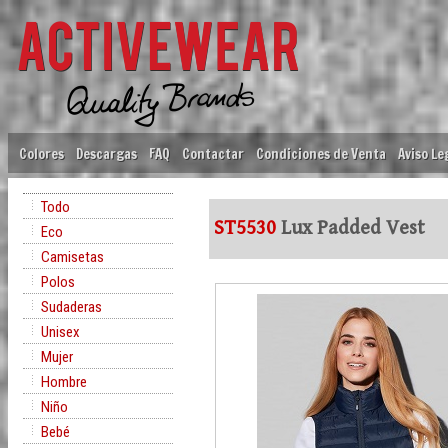
Colores
Descargas
FAQ
Contactar
Condiciones de Venta
Aviso Le
Todo
ST5530
Lux Padded Vest
Eco
Camisetas
Polos
Sudaderas
Unisex
Mujer
Hombre
Niño
Bebé