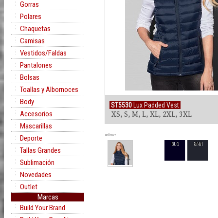
Gorras
Polares
Chaquetas
Camisas
Vestidos/Faldas
Pantalones
Bolsas
Toallas y Albornoces
Body
ST5530
Lux Padded Vest
Accesorios
XS, S, M, L, XL, 2XL, 3XL
Mascarillas
Rollover
Deporte
BLO
BMN
Tallas Grandes
Sublimación
Novedades
Outlet
Marcas
Build Your Brand