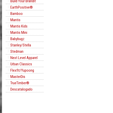
Build Your Brandit
EarthPositive®
Bamboo
Mantis
Mantis Kids
Mantis Mini
Babybugz
Stanley/Stella
Stedman
Next Level Apparel
Urban Classics
Flexfit/Yupoong
MasterDis
TrueTimber®
Descatalogado