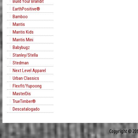
Build Your Brandit
EarthPositive®
Bamboo
Mantis
Mantis Kids
Mantis Mini
Babybugz
Stanley/Stella
Stedman
Next Level Apparel
Urban Classics
Flexfit/Yupoong
MasterDis
TrueTimber®
Descatalogado
Copyright © 20