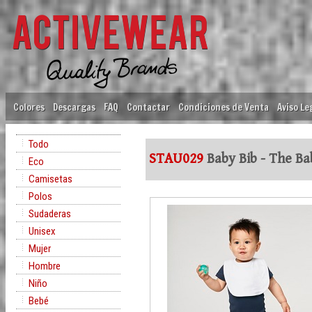
Colores
Descargas
FAQ
Contactar
Condiciones de Venta
Aviso Le
Todo
STAU029
Baby Bib - The Ba
Eco
Camisetas
Polos
Sudaderas
Unisex
Mujer
Hombre
Niño
Bebé