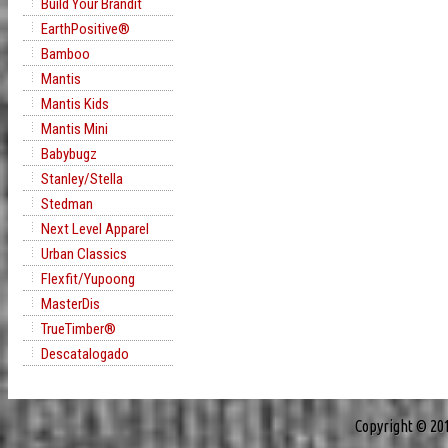
Build Your Brandit
EarthPositive®
Bamboo
Mantis
Mantis Kids
Mantis Mini
Babybugz
Stanley/Stella
Stedman
Next Level Apparel
Urban Classics
Flexfit/Yupoong
MasterDis
TrueTimber®
Descatalogado
Copyright © 20