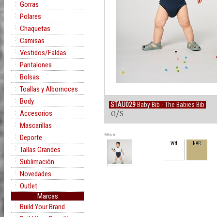
Gorras
Polares
Chaquetas
Camisas
Vestidos/Faldas
Pantalones
Bolsas
Toallas y Albornoces
Body
STAU029
Baby Bib - The Babies Bib
Accesorios
O/S
Mascarillas
Rollover
Deporte
WH
NAR
Tallas Grandes
Sublimación
Novedades
Outlet
Marcas
Build Your Brand