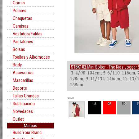
Gorras
Polares
Chaquetas
Camisas
Vestidos/Faldas
Pantalones
Bolsas
Toallas y Albornoces
Body
STBK102
Mini Bolter - The Kids Jogger 
Accesorios
3-4/98-104cm, 5-6/110-116cm, 
128cm, 9-11/134-146cm, 12-13/
Mascarillas
158cm
Deporte
Tallas Grandes
Rollover
Sublimación
BL
RE
HG
F
Novedades
Outlet
Marcas
Build Your Brand