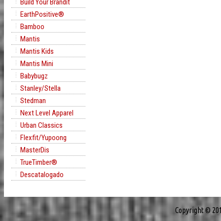
Build Your Brandit
EarthPositive®
Bamboo
Mantis
Mantis Kids
Mantis Mini
Babybugz
Stanley/Stella
Stedman
Next Level Apparel
Urban Classics
Flexfit/Yupoong
MasterDis
TrueTimber®
Descatalogado
Copyright © 20