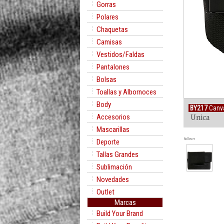
Gorras
Polares
Chaquetas
Camisas
Vestidos/Faldas
Pantalones
Bolsas
Toallas y Albornoces
Body
BY217
Canva
Accesorios
Unica
Mascarillas
Rollover
Deporte
Tallas Grandes
Sublimación
Novedades
Outlet
Marcas
Build Your Brand