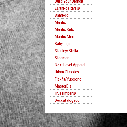
Build Your Brandit
EarthPositive®
Bamboo
Mantis
Mantis Kids
Mantis Mini
Babybugz
Stanley/Stella
Stedman
Next Level Apparel
Urban Classics
Flexfit/Yupoong
MasterDis
TrueTimber®
Descatalogado