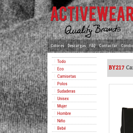
Colores
Descargas
FAQ
Contactar
Condic
Todo
BY217
Can
Eco
Camisetas
Polos
Sudaderas
Unisex
Mujer
Hombre
Niño
Bebé