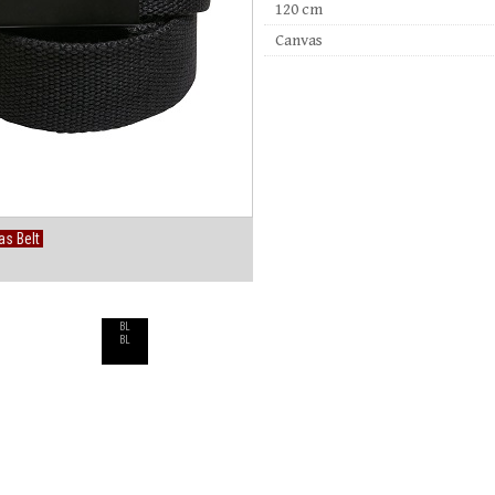
120 cm
Canvas
s Belt
BL
BL