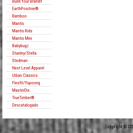
Build Your Brandit
EarthPositive®
Bamboo
Mantis
Mantis Kids
Mantis Mini
Babybugz
Stanley/Stella
Stedman
Next Level Apparel
Urban Classics
Flexfit/Yupoong
MasterDis
TrueTimber®
Descatalogado
Copyright © 20