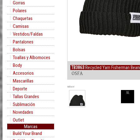
Gorras
Polares
Chaquetas
Camisas
Vestidos/Faldas
Pantalones
Bolsas
Toallas y Albornoces
Body
TB3863
Recycled Yarn Fisherman Bean
Accesorios
OSFA
Mascarillas
Rollover
Deporte
BL
Tallas Grandes
Sublimación
Novedades
Outlet
Marcas
Build Your Brand