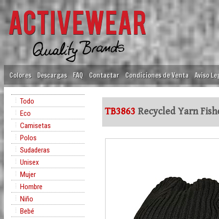
Colores
Descargas
FAQ
Contactar
Condiciones de Venta
Aviso Le
Todo
TB3863
Recycled Yarn Fish
Eco
Camisetas
Polos
Sudaderas
Unisex
Mujer
Hombre
Niño
Bebé