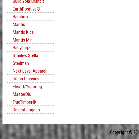
Build Your Brandit
EarthPositive®
Bamboo
Mantis
Mantis Kids
Mantis Mini
Babybugz
Stanley/Stella
Stedman
Next Level Apparel
Urban Classics
Flexfit/Yupoong
MasterDis
TrueTimber®
Descatalogado
Copyright © 20