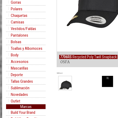
Gorras
Polares
Chaquetas
Camisas
Vestidos/Faldas
Pantalones
Bolsas
Toallas y Albornoces
Body
7706RS
Recycled Poly Twill Snapback
Accesorios
OSFA
Mascarillas
Rollover
Deporte
BL
Tallas Grandes
Sublimación
Novedades
Outlet
Marcas
Build Your Brand