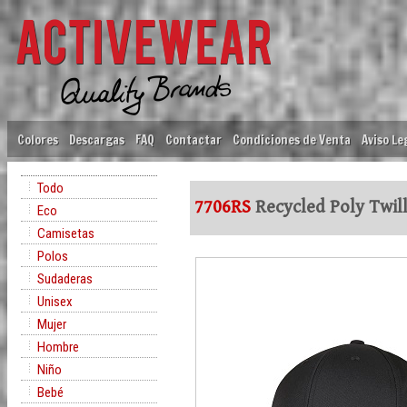
Colores
Descargas
FAQ
Contactar
Condiciones de Venta
Aviso Le
Todo
7706RS
Recycled Poly Twil
Eco
Camisetas
Polos
Sudaderas
Unisex
Mujer
Hombre
Niño
Bebé