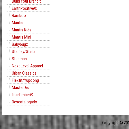
Build Your Brandit
EarthPositive®
Bamboo
Mantis
Mantis Kids
Mantis Mini
Babybugz
Stanley/Stella
Stedman
Next Level Apparel
Urban Classics
Flexfit/Yupoong
MasterDis
TrueTimber®
Descatalogado
Copyright © 20