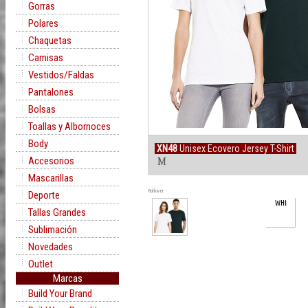
Gorras
Polares
Chaquetas
Camisas
Vestidos/Faldas
Pantalones
Bolsas
Toallas y Albornoces
Body
XN48
Unisex Ecovero Jersey T-Shirt
Accesorios
M
Mascarillas
Rollover
Deporte
WHI
Tallas Grandes
Sublimación
Novedades
Outlet
Marcas
Build Your Brand