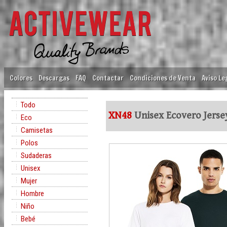
Colores
Descargas
FAQ
Contactar
Condiciones de Venta
Aviso Le
Todo
XN48
Unisex Ecovero Jerse
Eco
Camisetas
Polos
Sudaderas
Unisex
Mujer
Hombre
Niño
Bebé