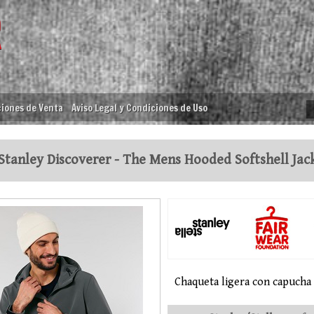
iones de Venta
Aviso Legal y Condiciones de Uso
Stanley Discoverer - The Mens Hooded Softshell Jac
Chaqueta ligera con capucha