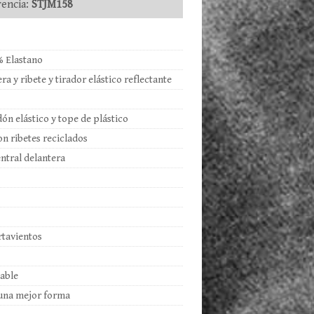
encia:
STJM158
% Elastano
ra y ribete y tirador elástico reflectante
ón elástico y tope de plástico
on ribetes reciclados
ntral delantera
rtavientos
table
a una mejor forma