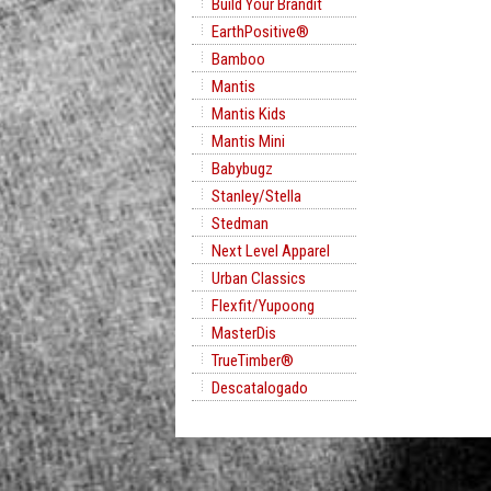
Build Your Brandit
EarthPositive®
Bamboo
Mantis
Mantis Kids
Mantis Mini
Babybugz
Stanley/Stella
Stedman
Next Level Apparel
Urban Classics
Flexfit/Yupoong
MasterDis
TrueTimber®
Descatalogado