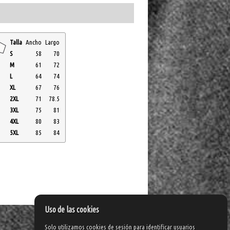
Talla
Ancho
Largo
S
58
70
M
61
72
L
64
74
XL
67
76
2XL
71
78.5
3XL
75
81
4XL
80
83
5XL
85
84
Uso de las cookies
Solo utilizamos cookies de sesión para identificar usuarios