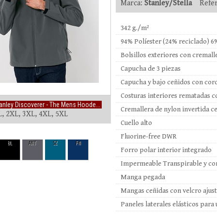
Marca:
Stanley/Stella
Refer
342 g./m²
94% Políester (24% reciclado) 6
Bolsillos exteriores con cremalle
Capucha de 3 piezas
Capucha y bajo ceñidos con cord
Costuras interiores rematadas c
anley Discoverer - The Mens Hoode...
Cremallera de nylon invertida ce
L, 2XL, 3XL, 4XL, 5XL
Cuello alto
Fluorine-free DWR
BL
ANT
SZ
FN
Forro polar interior integrado
Impermeable Transpirable y co
Manga pegada
Mangas ceñidas con velcro ajus
Paneles laterales elásticos par