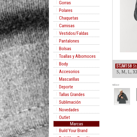
Gorras
Polares
Chaquetas
Camisas
Vestidos/Faldas
Pantalones
Bolsas
Toallas y Albornoces
Body
STJM158
St
Accesorios
S, M, L, X
Mascarillas
Rollover
Deporte
Tallas Grandes
Sublimación
Novedades
Outlet
Marcas
Build Your Brand